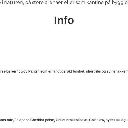
 i naturen, på store arenaer eller som kantine på bygg 
Info
storselgeren "Juicy Pants" som er langtidsrøkt brisket, shortribs og svinenakkemi
ants mix, Jalapeno Cheddar pølse, Grillet brokkolisalat, Coleslaw, syltet løk/ag