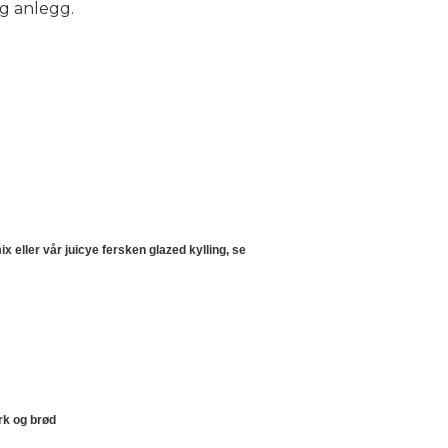
og anlegg.
x eller vår juicye fersken glazed kylling, se
urk og brød