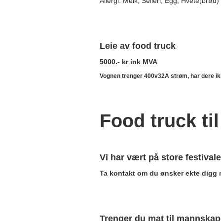
Allergi: Melk, Selleri, Egg, Hvete(brød)
Leie av food truck
5000.- kr ink MVA
Vognen trenger 400v32A strøm, har dere ikke
Food truck til
Vi har vært på store festival
Ta kontakt om du ønsker ekte digg 
Trenger du mat til mannskap