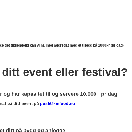
 det tilgjengelig kan vi ha med aggregat med et tillegg på 1000kr (pr dag)
 ditt event eller festival?
er og har kapasitet til og servere 10.000+ pr dag
mat på ditt event på
post@kmfood.no
et ditt på bygg og anlegg?