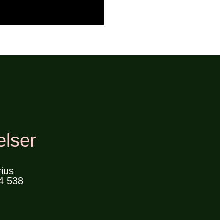
elser
ius
4 538