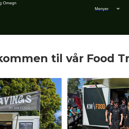
 og Omegn
Menyer
kommen til vår Food T