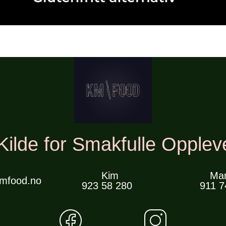
Kilde for Smakfulle Opplev
Kim
Mar
mfood.no
923 58 280
911 7