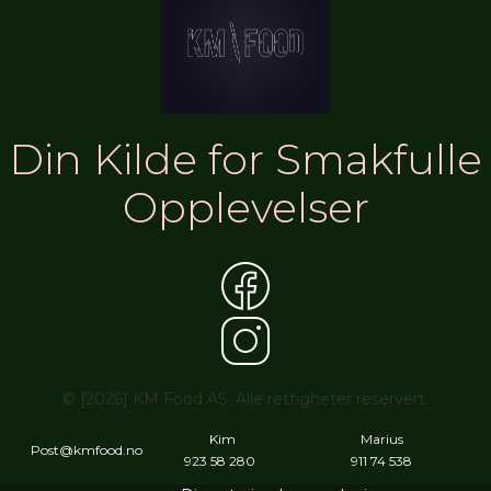
Din Kilde for Smakfulle
Opplevelser
© [2026] KM Food AS. Alle rettigheter reservert.
Kim
Marius
Post@kmfood.no
923 58 280
911 74 538