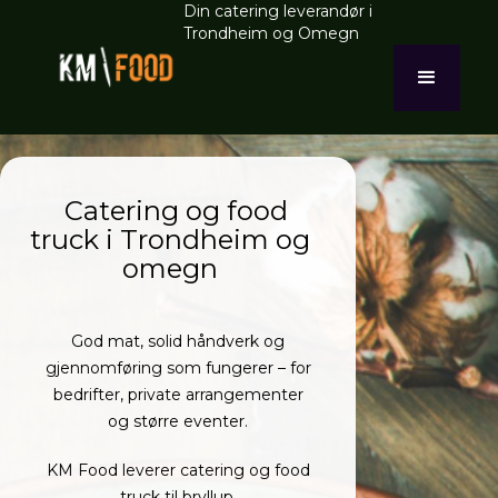
Din catering leverandør i
Trondheim og Omegn
Catering og food
truck i Trondheim og
omegn
God mat, solid håndverk og
gjennomføring som fungerer – for
bedrifter, private arrangementer
og større eventer.
KM Food leverer catering og food
truck til bryllup,