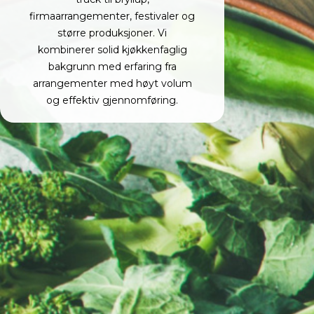
firmaarrangementer, festivaler og
større produksjoner. Vi
kombinerer solid kjøkkenfaglig
bakgrunn med erfaring fra
arrangementer med høyt volum
og effektiv gjennomføring.
Kontakt oss
Navn
E-post
Mobil nr
Melding